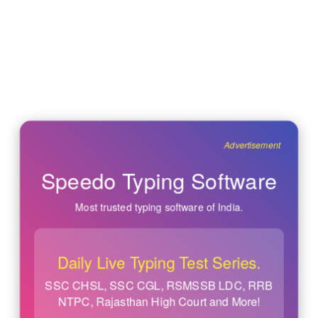
Advertisement
Speedo Typing Software
Most trusted typing software of India.
Daily Live Typing Test Series.
SSC CHSL, SSC CGL, RSMSSB LDC, RRB
NTPC, Rajasthan High Court and More!