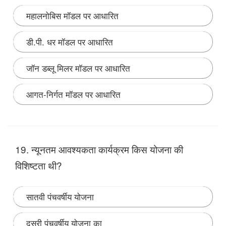
महालनोबिस मॉडल पर आधारित
डी.पी. धर मॉडल पर आधारित
जॉन डब्लू मिलर मॉडल पर आधारित
आगत-निर्गत मॉडल पर आधारित
Note:
1 अप्रैल 1992 से 31 मार्च 1997 तक चली थी। योजना
आयोग के अध्यक्ष पी. वी. नरसिम्हा राव थे। जॉन डब्ल्यू मिलर मॉडल
19. न्‍यूनतम आवश्‍यकता कार्यक्रम किस योजना की
पर आधारित थी। प्राथमिकता- रोजगार वृद्धि, आधुनिकरण एवं
आत्मनिर्भरता।
विशिष्‍टता थी?
सातवी पंचवर्षीय योजना
दूसरी पंचवर्षीय योजना का