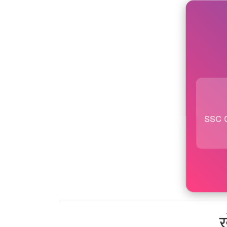
SSC 
ख