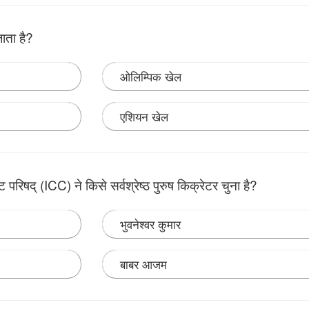
ाता है?
ओलिम्पिक खेल
एशियन खेल
 जाता है। उन्होंने स्टॉक मेंडविल गेम्स की शुरुआत की थी। यह शारीरिक रूप स
चाना गया।
ट परिषद् (ICC) ने किसे सर्वश्रेष्ठ पुरुष किक्रेटर चुना है?
भुवनेश्वर कुमार
बाबर आजम
बाबर आजम और ऑस्ट्रेलियाई महिला टीम की विकेटकीपर एलिसा हीली को अप्रैल 