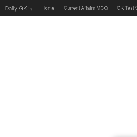
Daily-GK.
Home
Current Affairs MCQ
GK Test 
in