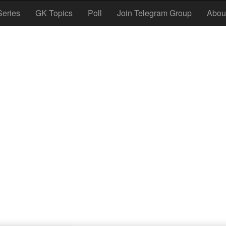
Series
GK Topics
Poll
Join Telegram Group
Abou