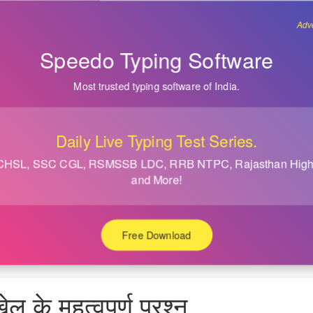
Adve
Speedo Typing Software
Most trusted typing software of India.
Daily Live Typing Test Series.
CHSL, SSC CGL, RSMSSB LDC, RRB NTPC, Rajasthan High 
and More!
Free Download
ेल के महत्वपूर्ण प्रश्न