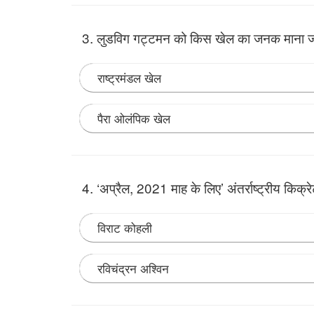
Note:
3. लुडविग गट्टमन को किस खेल का जनक माना ज
राष्ट्रमंडल खेल
पैरा ओलंपिक खेल
Note:
लुडविग गट्टमन को पैरालम्पिक खेल का जनक माना
था था, जो बाद में इंग्लैंड में पैरालम्पिक गेम्स के रूप में पह
4. ‘अप्रैल, 2021 माह के लिए’ अंतर्राष्ट्रीय किक्रे
विराट कोहली
रविचंद्रन अश्विन
Note:
10 मई, 2021 को ICC ने पाकिस्तान के कप्तान 