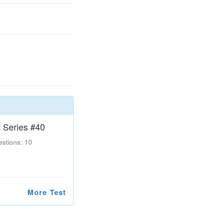
 Series #40
estions: 10
More Test