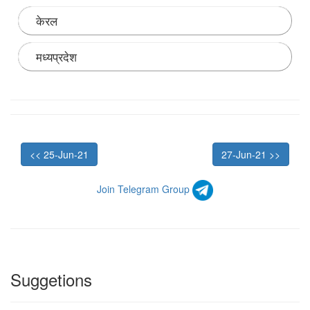
केरल
मध्यप्रदेश
Note:
जयपुर के एसएमएस मेडिकल कॉलेज में जीनोम सिक्वेन्सिंग
(अनुवांशिकी अनुक्रमण) की सुविधा शुरू की गई है। इसके साथ ही
राज्य स्तर पर पूर्ण जीनोम सिक्वेन्सिंग की सुविधा उपलब्ध कराने वाला
राजस्थान देश का पहला राज्य बन गया है।
<< 25-Jun-21
27-Jun-21 >>
Join Telegram Group
Suggetions