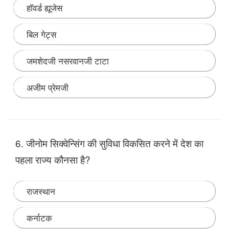
हॉवर्ड ह्यूजेस
बिल गेट्स
जमशेदजी नसरवानजी टाटा
अजीम प्रेमजी
Note:
टाटा समूह के संस्थापक जमशेदजी टाटा "हुरुन रिपोर्ट" व
'एडेलगिव फाउंडेशन" सूची में शीर्ष स्थान हासिल किया है। उनके दान
6. जीनोम सिक्वेन्सिंग की सुविधा विकसित करने में देश का
का वर्तमान मूल्य लगभग $102.4 बिलियन है। वह वैश्विक परोपकारी
लोगों की शीर्ष 10 सूची में एकमात्र भारतीय हैं।
पहला राज्य कौनसा है?
राजस्थान
कर्नाटक