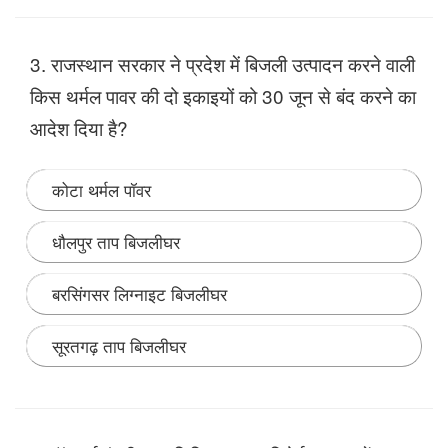
Note:
कोरोना के डेल्टा+ वैरिएंट का राजस्थान में पहला केस
बीकानेर में सामने आया है, जहां एक 65 वर्ष की महिला में इस वरियंट
3. राजस्थान सरकार ने प्रदेश में बिजली उत्पादन करने वाली
के मिलने की पुष्टि हुई है।
किस थर्मल पावर की दो इकाइयों को 30 जून से बंद करने का
आदेश दिया है?
कोटा थर्मल पॉवर
धौलपुर ताप बिजलीघर
बरसिंगसर लिग्नाइट बिजलीघर
सूरतगढ़ ताप बिजलीघर
Note:
कोटा सुपर थर्मल पावर स्टेशन की 110-110 मेगावाट की
दो पुरानी इकाइयों को राजस्थान सरकार ने 30 जून से चरणबद्ध