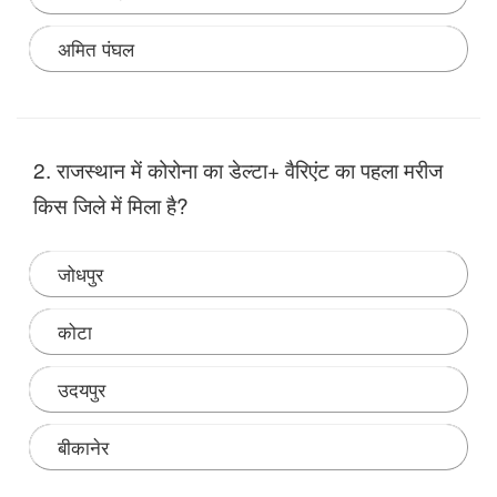
अमित पंघल
Note:
नोएडा में स्थापित शूटिंग रेंज का नामकरण शूटर दादी के
नाम से मशहूर चंद्रो तोमर के नाम पर किया जाएगा। चंद्रो तोमर एक
2. राजस्थान में कोरोना का डेल्टा+ वैरिएंट का पहला मरीज
अंतरराष्ट्रीय स्तर की निशानेबाज़ थी, हाल ही में कोरोना से इनका
निधन हो गया था।
किस जिले में मिला है?
जोधपुर
कोटा
उदयपुर
बीकानेर