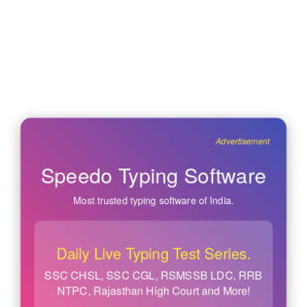
Advertisement
Speedo Typing Software
Most trusted typing software of India.
Daily Live Typing Test Series.
SSC CHSL, SSC CGL, RSMSSB LDC, RRB
NTPC, Rajasthan High Court and More!